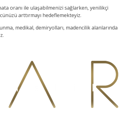
ta oranı ile ulaşabilmenizi sağlarken, yenilikçi
ücünüzü arttırmayı hedeflemekteyiz.
nma, medikal, demiryolları, madencilik alanlarında
z.