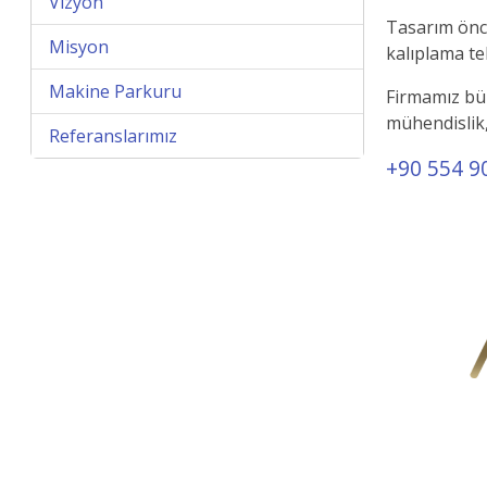
Vizyon
Tasarım önce
Misyon
kalıplama te
Makine Parkuru
Firmamız bün
mühendislik,
Referanslarımız
+90 554 9